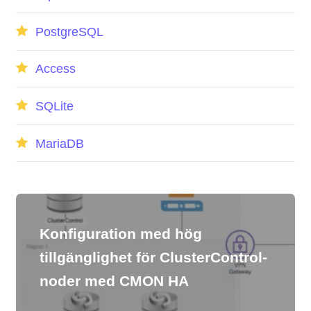
PostgreSQL
Access
SQLite
MariaDB
Konfiguration med hög
tillgänglighet för ClusterControl-
noder med CMON HA