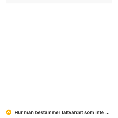
Hur man bestämmer fältvärdet som inte kan konverteras till (decimal, float,int) i SQL Server