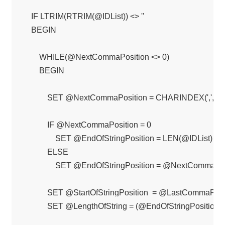
    IF LTRIM(RTRIM(@IDList)) <> ''

    BEGIN

        WHILE(@NextCommaPosition <> 0)

        BEGIN

            SET @NextCommaPosition = CHARINDEX(',',@
            IF @NextCommaPosition = 0

                SET @EndOfStringPosition = LEN(@IDList)

            ELSE

                SET @EndOfStringPosition = @NextCommaPosi
            SET @StartOfStringPosition  = @LastCommaPosit
            SET @LengthOfString = (@EndOfStringPosition +