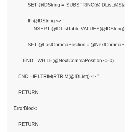
            SET @IDString =  SUBSTRING(@IDList,@StartOfStri
            IF @IDString <> ''

                INSERT @IDListTable VALUES(@IDString)

            SET @LastCommaPosition = @NextCommaPositi
        END --WHILE(@NextCommaPosition <> 0)

    END --IF LTRIM(RTRIM(@IDList)) <> ''

    RETURN

ErrorBlock:

    RETURN
