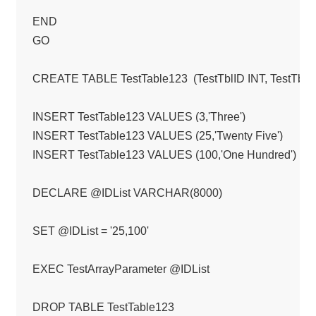
END

GO

CREATE TABLE TestTable123  (TestTblID INT, TestTbl
INSERT TestTable123 VALUES (3,'Three')

INSERT TestTable123 VALUES (25,'Twenty Five')

INSERT TestTable123 VALUES (100,'One Hundred')

DECLARE @IDList VARCHAR(8000)

SET @IDList = '25,100'

EXEC TestArrayParameter @IDList
