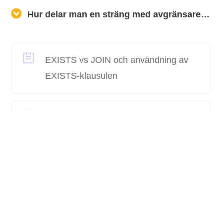
Hur delar man en sträng med avgränsare char med T-SQL?
EXISTS vs JOIN och användning av
EXISTS-klausulen
WHERE-klausul vs ON när du
använder JOIN
SET-operatorer i SQL
Hur man exporterar data från SQL