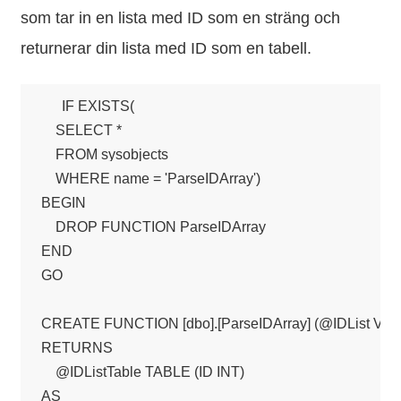
som tar in en lista med ID som en sträng och
returnerar din lista med ID som en tabell.
IF EXISTS(

    SELECT *

    FROM sysobjects

    WHERE name = 'ParseIDArray')

BEGIN

    DROP FUNCTION ParseIDArray

END

GO

CREATE FUNCTION [dbo].[ParseIDArray] (@IDList VA
RETURNS

    @IDListTable TABLE (ID INT)

AS
