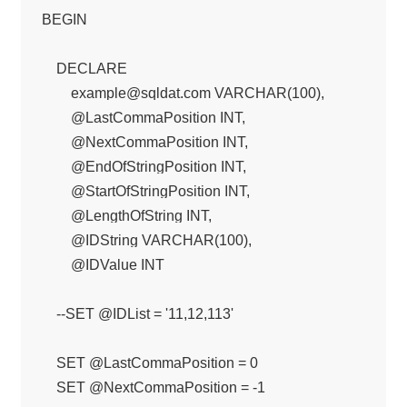
BEGIN

    DECLARE

        example@sqldat.com VARCHAR(100),

        @LastCommaPosition INT,

        @NextCommaPosition INT,

        @EndOfStringPosition INT,

        @StartOfStringPosition INT,

        @LengthOfString INT,

        @IDString VARCHAR(100),

        @IDValue INT

    --SET @IDList = '11,12,113'

    SET @LastCommaPosition = 0

    SET @NextCommaPosition = -1
