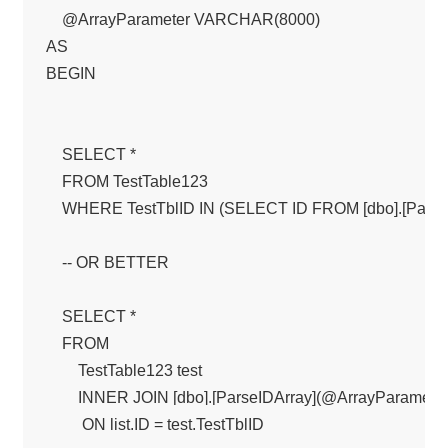
    @ArrayParameter VARCHAR(8000)

AS

BEGIN

    SELECT *

    FROM TestTable123

    WHERE TestTblID IN (SELECT ID FROM [dbo].[ParseI
    -- OR BETTER

    SELECT *

    FROM

        TestTable123 test

        INNER JOIN [dbo].[ParseIDArray](@ArrayParameter) 
         ON list.ID = test.TestTblID
